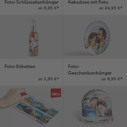
Foto-Schlüsselanhänger
Keksdose mit Foto
9,95 €
*
24,95 €
*
ab
ab
Anleitungen & Hilfe
Extras
im Wunschformat
Digitale Grußkarte
Inspiration
Neuheiten
CEWE myPhotos
Neuheiten
Extras
Neuheiten
Aktionen
Aktionen
Aktionen
Foto-Etiketten
Foto-
Geschenkanhänger
2,95 €
*
9,95 €
*
ab
ab