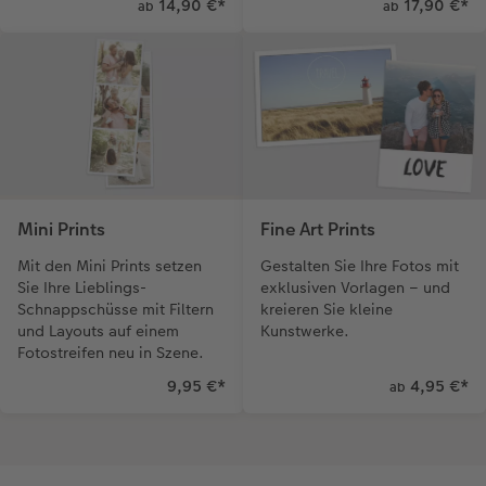
14,90 €
*
17,90 €
*
ab
ab
Mini Prints
Fine Art Prints
Mit den Mini Prints setzen
Gestalten Sie Ihre Fotos mit
Sie Ihre Lieblings-
exklusiven Vorlagen – und
Schnappschüsse mit Filtern
kreieren Sie kleine
und Layouts auf einem
Kunstwerke.
Fotostreifen neu in Szene.
9,95 €
*
4,95 €
*
ab