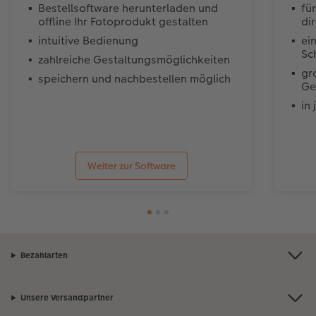
Bestellsoftware herunterladen und
fü
offline Ihr Fotoprodukt gestalten
di
intuitive Bedienung
ei
Sc
zahlreiche Gestaltungsmöglichkeiten
gr
speichern und nachbestellen möglich
Ge
in
Weiter zur Software
Bezahlarten
Unsere Versandpartner