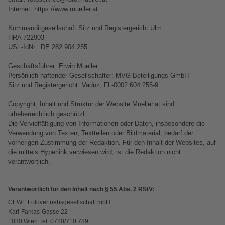
Jahrbuch gestalten
Nature Prints
Photo Streetmap Poster
Dankeskarten Kommunion
Schule & Büro
Wandkalender mit Design
Frame Case
Danke sagen
Internet: https://www.mueller.at
en
CEWE FOTOBUCH Kids
Bilderboxen
Acrylglas
Dankeskarten
Foto-Geschenkbox
NEU: Wandkalender Fineline
Handykette
Liebe schenken
K
ommanditgesellschaft Sitz und Registergericht Ulm
HRA 722903
USt.-IdNr.: DE 282 904 255
Panoramaseite
Premium Poster
Alu-Dibond
Urlaubsgrüße
Art Prints
Kalender-Kundenbeispiele
Kunststoffhüllen
Geburtstagsgeschenke
 & App
Geschäftsführer: Erwin Mueller
P
Schuber
Fotosticker
Foto auf Holz
Weitere Anlässe
Handyhüllen
Neuheiten
Lederhüllen
Inspiration
ersönlich haftender Gesellschafter: MVG Beteiligungs GmbH
Sitz und Registergericht: Vaduz, FL-0002.604.255-9
Designvorlagen
Fotosets
Hartschaum
Papierqualitäten
Faber-Castell
Extras
Holzhülle
Copyright, Inhalt und Struktur der Website Mueller.at sind
urheberrechtlich geschützt.
Foto-Kochbuch
Sofortfotos
Gallery Print
Klappkarten
Haustierwelt
CEWE myPhotos
mit Design
Die Vervielfältigung von Informationen oder Daten, insbesondere die
Verwendung von Texten, Textteilen oder Bildmaterial, bedarf der
vorherigen Zustimmung der Redaktion. Für den Inhalt der Websites, auf
Kundenbeispiele
Fotos digitalisieren
hexxas
Fotokarten
Geschenkideen
Aktionen
CEWE myPhotos
die mittels Hyperlink verwiesen wird, ist die Redaktion nicht
verantwortlich.
Webinare
CEWE myPhotos
Willkommensschild
Postkarten
CEWE myPhotos
Aktionen
Verantwortlich für den Inhalt nach § 55 Abs. 2 RStV:
CEWE myPhotos
Neuheiten
Wandgestaltung
Karte mit Einsteckfoto
Neuheiten
Neuheiten
CEWE Fotovertriebsgesellschaft mbH
K
arl-Farkas-Gasse 22
Gestaltungsideen
Aktionen
Mehrteiler
Einzelkarten
Aktionen
1
030 Wien Tel: 0720/710 789