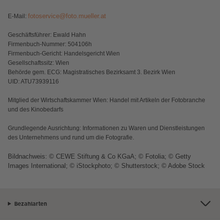
fotoservice@foto.mueller.at
E
-Mail:
Anleitungen & Hilfe
Extras
im Wunschformat
Digitale Grußkarte
G
eschäftsführer: Ewald Hahn
Inspiration
Neuheiten
CEWE myPhotos
F
irmenbuch-Nummer: 504106h
F
irmenbuch-Gericht: Handelsgericht Wien
G
esellschaftssitz: Wien
Neuheiten
Extras
Neuheiten
B
ehörde gem. ECG: Magistratisches Bezirksamt 3. Bezirk Wien
U
ID: ATU73939116
Aktionen
Aktionen
Aktionen
M
itglied der Wirtschaftskammer Wien: Handel mit Artikeln der Fotobranche
und des
K
inobedarfs
G
rundlegende Ausrichtung: Informationen zu Waren und Dienstleistungen
des Unternehmens und rund um die Fotografie.
Bildnachweis: © CEWE Stiftung & Co KGaA; © Fotolia; © Getty
Images International; © iStockphoto; © Shutterstock; © Adobe Stock
Bezahlarten