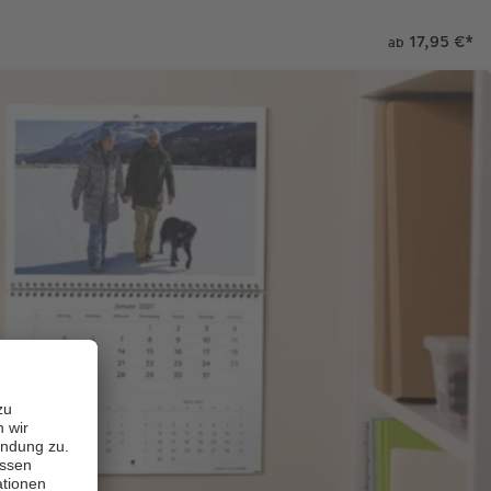
17,95 €
*
ab