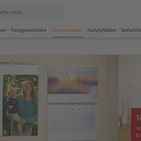
ten
Fotogeschenke
Fotokalender
Handyhüllen
Sofortf
T
Vo
En