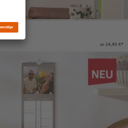
24,95 €
*
ab