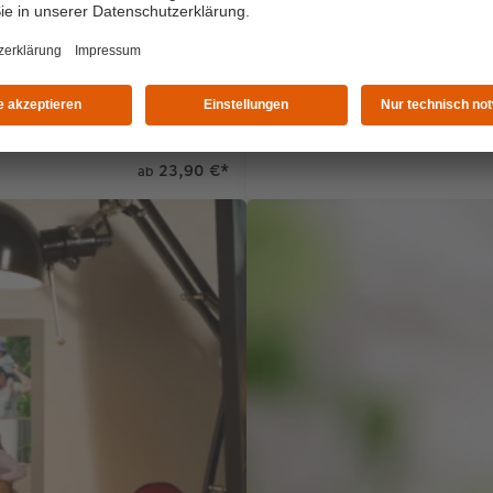
3-Monatskalender
Quartalsansicht
23,90 €
*
ab