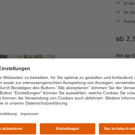
In zw
Im 1e
Ausw
ab 2,
Mit der E