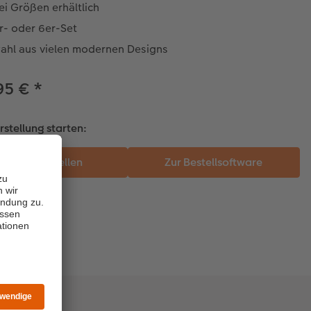
ei Größen erhältlich
r- oder 6er-Set
ahl aus vielen modernen Designs
95 €
*
rstellung starten: