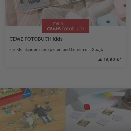
Anleitungen & Hilfe
Extras
im Wunschformat
Digitale Grußkarte
Inspiration
Neuheiten
CEWE myPhotos
CEWE FOTOBUCH Kids
Neuheiten
Extras
Neuheiten
Für Kleinkinder zum Spielen und Lernen mit Spaß.
Aktionen
Aktionen
Aktionen
19,90 €
*
ab