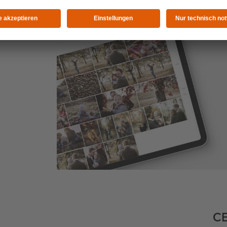
ch
os
CE