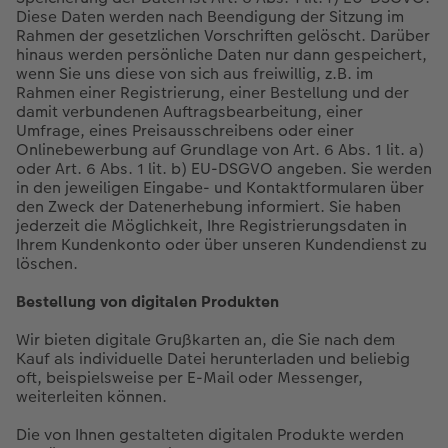
Diese Daten werden nach Beendigung der Sitzung im
Rahmen der gesetzlichen Vorschriften gelöscht. Darüber
Anleitungen & Hilfe
Extras
im Wunschformat
Digitale Grußkarte
hinaus werden persönliche Daten nur dann gespeichert,
wenn Sie uns diese von sich aus freiwillig, z.B. im
Inspiration
Neuheiten
CEWE myPhotos
Rahmen einer Registrierung, einer Bestellung und der
damit verbundenen Auftragsbearbeitung, einer
Umfrage, eines Preisausschreibens oder einer
Neuheiten
Extras
Neuheiten
Onlinebewerbung auf Grundlage von Art. 6 Abs. 1 lit. a)
oder Art. 6 Abs. 1 lit. b) EU-DSGVO angeben. Sie werden
Aktionen
Aktionen
Aktionen
in den jeweiligen Eingabe- und Kontaktformularen über
den Zweck der Datenerhebung informiert. Sie haben
jederzeit die Möglichkeit, Ihre Registrierungsdaten in
Ihrem Kundenkonto oder über unseren Kundendienst zu
löschen.
Bestellung von digitalen Produkten
Wir bieten digitale Grußkarten an, die Sie nach dem
Kauf als individuelle Datei herunterladen und beliebig
oft, beispielsweise per E-Mail oder Messenger,
weiterleiten können.
Die von Ihnen gestalteten digitalen Produkte werden