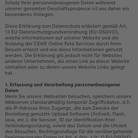
Jahrbuch gestalten
Nature Prints
Photo Streetmap Poster
Dankeskarten Kommunion
Schule & Büro
Wandkalender mit Design
Frame Case
Danke sagen
Schutz Ihrer personenbezogenen Daten während
unserer gesamten Geschäftsprozesse ist uns daher ein
besonderes Anliegen.
en
CEWE FOTOBUCH Kids
Bilderboxen
Acrylglas
Dankeskarten
Foto-Geschenkbox
NEU: Wandkalender Fineline
Handykette
Liebe schenken
Diese Erklärung zum Datenschutz erläutert gemäß Art.
13 EU-Datenschutzgrundverordnung (EU-DSGVO),
Panoramaseite
Premium Poster
Alu-Dibond
Urlaubsgrüße
Art Prints
Kalender-Kundenbeispiele
Kunststoffhüllen
Geburtstagsgeschenke
 & App
welche Informationen auf unserer Website und die
Nutzung der CEWE Online Foto Services durch Ihren
Schuber
Fotosticker
Foto auf Holz
Weitere Anlässe
Handyhüllen
Neuheiten
Lederhüllen
Inspiration
Besuch erfasst und wie diese Informationen genutzt
werden. Die Erklärung gilt jedoch nicht für Websites
anderer Unternehmen, die einen Link zu dieser Website
Designvorlagen
Fotosets
Hartschaum
Papierqualitäten
Faber-Castell
Extras
Holzhülle
enthalten oder zu denen unsere Website Links gelegt
hat.
Foto-Kochbuch
Sofortfotos
Gallery Print
Klappkarten
Haustierwelt
CEWE myPhotos
mit Design
1. Erfassung und Verarbeitung personenbezogener
Daten
Kundenbeispiele
Fotos digitalisieren
hexxas
Fotokarten
Geschenkideen
Aktionen
CEWE myPhotos
Wenn Sie unsere Webseiten besuchen, speichern unsere
Webserver standardmäßig temporär Zugriffsdaten, d.h.
Webinare
CEWE myPhotos
Willkommensschild
Postkarten
CEWE myPhotos
Aktionen
die IP-Adresse Ihres Zugangs, die zum Zwecke der
Bestellung genutzte Upload Software (ActiveX, Flash,
Java, etc.), die Session_ID zur Identifikation Ihrer
CEWE myPhotos
Neuheiten
Wandgestaltung
Karte mit Einsteckfoto
Neuheiten
Neuheiten
Verbindungssitzung, sowie das Datum und die Uhrzeit
des Besuches. Rechtsgrundlage für die vorübergehende
Gestaltungsideen
Aktionen
Mehrteiler
Einzelkarten
Aktionen
Speicherung der Daten ist Art. 6 Abs. 1 lit. f) EU-DSGVO.