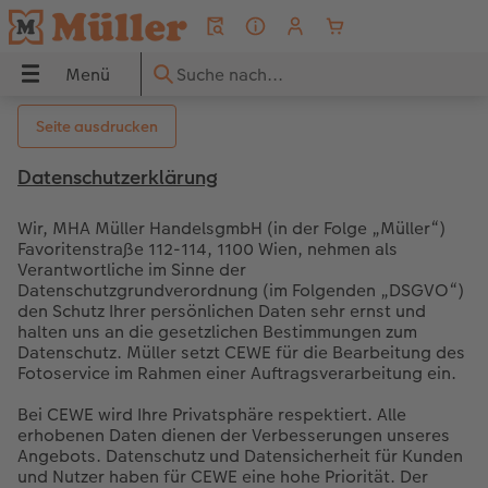
Menü
Menü
CEWE FOTOBUCH
Fotos
Poster & Wandbilder
Grußkarten
Fotogeschenke
Fotokalender
Handyhüllen
Sofortfotos
Geschenkideen
Seite ausdrucken
UCH
Datenschutzerklärung
Übersicht
Übersicht
Übersicht
Übersicht
Übersicht
Übersicht
Übersicht
Übersicht
für ihn
Wir, MHA Müller HandelsgmbH (in der Folge „Müller“)
dbilder
Formate
Fotoabzüge
Fotoleinwand
Einladungskarten
Trinkgefäße
Wandkalender
iPhone Hüllen
Express-Foto
für sie
Favoritenstraße 112-114, 1100 Wien, nehmen als
Verantwortliche im Sinne der
Papiere
Express-Foto
Premium Poster
Geburtstagskarten
Spiele & Puzzle
Tischkalender
Samsung Hüllen
Produktvielfalt
für Freundinnen
Datenschutzgrundverordnung (im Folgenden „DSGVO“)
den Schutz Ihrer persönlichen Daten sehr ernst und
halten uns an die gesetzlichen Bestimmungen zum
ke
Einbände
Foto im Rahmen
Posterleiste
Hochzeitskarten
Dekoration
Terminkalender
Xiaomi Hüllen
Filialsuche
für Großeltern
Datenschutz. Müller setzt CEWE für die Bearbeitung des
Fotoservice im Rahmen einer Auftragsverarbeitung ein.
Veredelung
Art Prints
Rahmen
Babykarten
Fotomagnete
Taschenkalender
Huawei Hüllen
Weitere Bestellwege
für Kinder
Bei CEWE wird Ihre Privatsphäre respektiert. Alle
erhobenen Daten dienen der Verbesserungen unseres
Reisefotobuch gestalten
Little Prints
Fotocollage
Dankeskarten Konfirmation
Textilien
Papierqualitäten
Silikonhüllen
nachhaltiger Schenken
Angebots. Datenschutz und Datensicherheit für Kunden
und Nutzer haben für CEWE eine hohe Priorität. Der