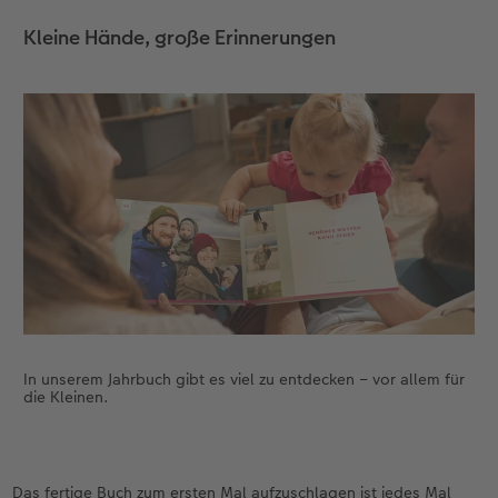
Kleine Hände, große Erinnerungen
Anleitungen & Hilfe
Extras
im Wunschformat
Digitale Grußkarte
Inspiration
Neuheiten
CEWE myPhotos
Neuheiten
Extras
Neuheiten
Aktionen
Aktionen
Aktionen
In unserem Jahrbuch gibt es viel zu entdecken – vor allem für
die Kleinen.
Das fertige Buch zum ersten Mal aufzuschlagen ist jedes Mal