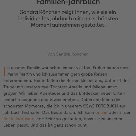
Familien-Jahrbuch
Jahrbuch gestalten
Nature Prints
Photo Streetmap Poster
Dankeskarten Kommunion
Schule & Büro
Wandkalender mit Design
Frame Case
Danke sagen
Sandra Rönchen zeigt Ihnen, wie sie ein
en
CEWE FOTOBUCH Kids
Bilderboxen
Acrylglas
Dankeskarten
Foto-Geschenkbox
NEU: Wandkalender Fineline
Handykette
Liebe schenken
individuelles Jahrbuch mit den schönsten
Momentaufnahmen gestaltet.
Panoramaseite
Premium Poster
Alu-Dibond
Urlaubsgrüße
Art Prints
Kalender-Kundenbeispiele
Kunststoffhüllen
Geburtstagsgeschenke
 & App
Schuber
Fotosticker
Foto auf Holz
Weitere Anlässe
Handyhüllen
Neuheiten
Lederhüllen
Inspiration
Von Sandra Rönchen
Designvorlagen
Fotosets
Hartschaum
Papierqualitäten
Faber-Castell
Extras
Holzhülle
I
n unserer Familie war schon immer viel los. Früher haben mein
Mann Martin und ich zusammen gern große Reisen
Foto-Kochbuch
Sofortfotos
Gallery Print
Klappkarten
Haustierwelt
CEWE myPhotos
mit Design
unternommen. Heute fallen die Reisen kleiner aus, dafür ist der
Trubel mit unseren zwei Töchtern Amelie und Milena umso
Kundenbeispiele
Fotos digitalisieren
hexxas
Fotokarten
Geschenkideen
Aktionen
CEWE myPhotos
größer. Wir lieben Abenteuer und das Entdecken neuer Orte -
einfach rausgehen und etwas erleben. Dabei entstehen die
Webinare
CEWE myPhotos
Willkommensschild
Postkarten
CEWE myPhotos
Aktionen
schönsten Momente, die ich in unserem CEWE FOTOBUCH als
Jahrbuch festhalte. Das Beste daran: Ich kann
online
oder in der
CEWE myPhotos
Neuheiten
Wandgestaltung
Karte mit Einsteckfoto
Neuheiten
Neuheiten
Bestellsoftware
jede Seite so gestalten, dass sie zu unserem
Leben passt. Und das ist ganz schön bunt.
Gestaltungsideen
Aktionen
Mehrteiler
Einzelkarten
Aktionen