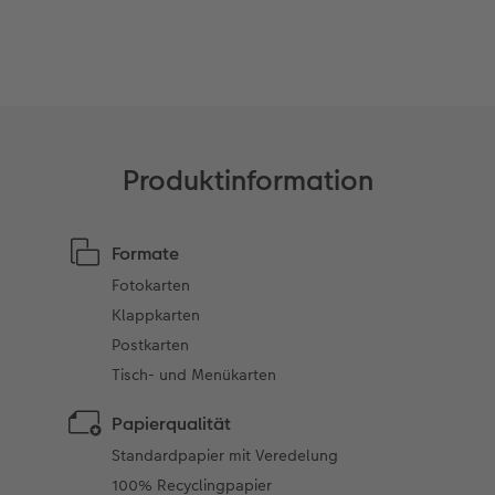
Anleitungen & Hilfe
Extras
im Wunschformat
Digitale Grußkarte
Inspiration
Neuheiten
CEWE myPhotos
Neuheiten
Extras
Neuheiten
Produktinformation
Aktionen
Aktionen
Aktionen
Formate
Fotokarten
Klappkarten
Postkarten
Tisch- und Menükarten
Papierqualität
Standardpapier mit Veredelung
100% Recyclingpapier