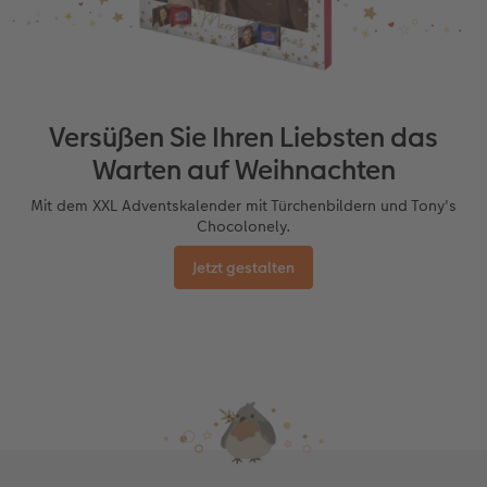
CEWE myPhotos
Neuheiten
Wandgestaltung
Karte mit Einsteckfoto
Neuheiten
Neuheiten
Gestaltungsideen
Aktionen
Mehrteiler
Einzelkarten
Aktionen
Anleitungen & Hilfe
Extras
im Wunschformat
Digitale Grußkarte
Versüßen Sie Ihren Liebsten das
Warten auf Weihnachten
Inspiration
Neuheiten
CEWE myPhotos
Mit dem XXL Adventskalender mit Türchenbildern und Tony's
Neuheiten
Extras
Neuheiten
Chocolonely.
Jetzt gestalten
Aktionen
Aktionen
Aktionen