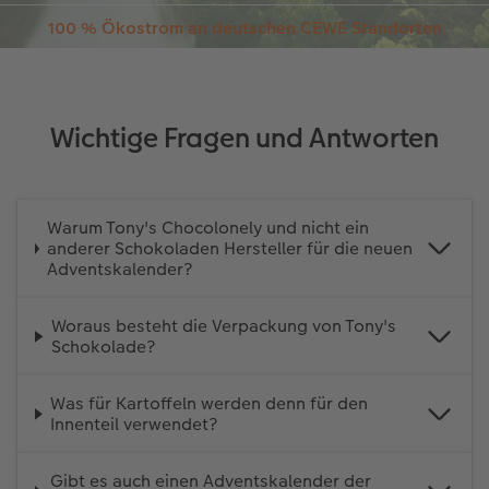
wie den Bezug von Ökostrom oder
Ökostrom. Das Energiemanagement dieser
Effizienzsteigerungen unseren CO₂-Fußabdruck
Standorte ist nach ISO 50001 zertifiziert.
reduzieren. Beim Versand arbeitet CEWE z.B. mit
Ausgewählte bzw. definierte größere
DHL Go Green zusammen. Mehr Informationen
Produktionsstandorte sind zusätzlich nach ISO
hierzu finden Sie
hier
.
14001 zertifiziert.
Wichtige Fragen und Antworten
Warum Tony's Chocolonely und nicht ein
anderer Schokoladen Hersteller für die neuen
Adventskalender?
Woraus besteht die Verpackung von Tony's
Schokolade?
Was für Kartoffeln werden denn für den
Innenteil verwendet?
Gibt es auch einen Adventskalender der