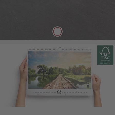
Digitaldruck Matt
Matt und ausdrucksstark
Das hochwertige FSC®-zertifizierte Papier hat eine
Stärke von 250 g/m². Die griffige Oberfläche ist
exzellent mit Stiften beschreibbar.