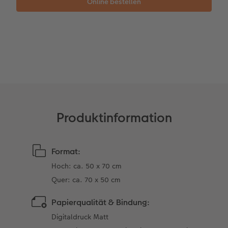
Anleitungen & Hilfe
Extras
im Wunschformat
Digitale Grußkarte
Inspiration
Neuheiten
CEWE myPhotos
Neuheiten
Extras
Neuheiten
Aktionen
Aktionen
Aktionen
Produktinformation
Format:
Hoch: ca. 50 x 70 cm
Quer: ca. 70 x 50 cm
Papierqualität & Bindung:
Digitaldruck Matt