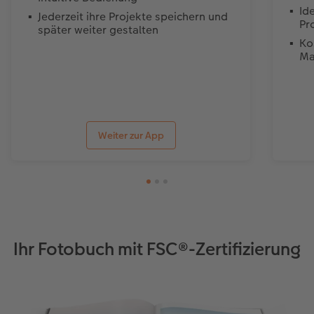
Id
Jederzeit ihre Projekte speichern und
Pr
später weiter gestalten
Ko
Ma
Weiter zur App
Ihr Fotobuch mit FSC®-Zertifizierung