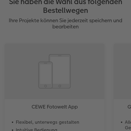
Sie haben die Wahl aus folgenden
Bestellwegen
Ihre Projekte können Sie jederzeit speichern und
bearbeiten
CEWE Fotowelt App
G
Flexibel, unterwegs gestalten
Al
Ge
Intuitive Bedienung