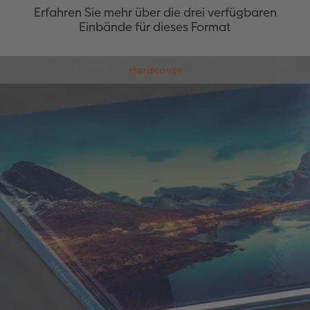
Erfahren Sie mehr über die drei verfügbaren
Einbände für dieses Format
Hardcover
Unser Hardcover Einband kennzeichnet sich durch
große Stabilität und Widerstandsfähigkeit. So sind
Ihre Fotos nicht nur elegant verpackt, sondern
auch zugleich optimal geschützt. Als absolutes
Highlight können Sie zwischen einer Gold-,
Roségold-, Silber- oder Effektlackveredelung
wählen. Verfügbar ist der Hardcover Einband mit
bis zu 178 Seiten. Neu: Ab sofort ist der Hardcover
Einband für ausgewählte Papierarten auch in matt
verfügbar.
Feste Bildband-Qualität
Großer, flexibel gestaltbarer Buchrücken
Gold-, Roségold-, Silber- oder erhabene
Effektlackveredelung möglich