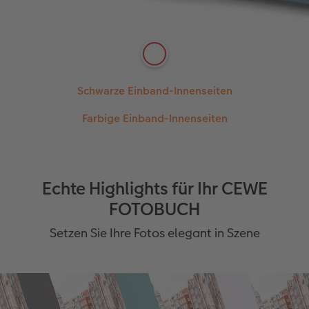
Frisches Weiß - mit der klassischen Einband-
Innenseitenfarbe erhalten Sie immer eine
Schwarze Einband-Innenseiten
harmonische Wirkung.
Elegantes Schwarz - perfekt für eine dunkle
Farbige Einband-Innenseiten
Mehr erfahren
Mehr erfahren
Gestaltung Ihrer CEWE FOTOBUCH Innenseiten.
Bunte Farbvielfalt - ganz individuell abstimmbar auf
Mehr erfahren
Ihr Design im CEWE FOTOBUCH.
Echte Highlights für Ihr CEWE
FOTOBUCH
Setzen Sie Ihre Fotos elegant in Szene